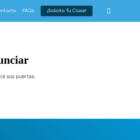
ontacto
FAQs
¡Solicita Tu Clase!
unciar
rá sus puertas.