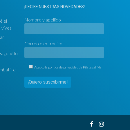
¡RECIBE NUESTRAS NOVEDADES!
Nombre y apellido
é el
 vives
ar
Correo electrónico
s
s: ¿qué lo
Acepto la
política de privacidad
de Pilates al Mar.
mbatir el